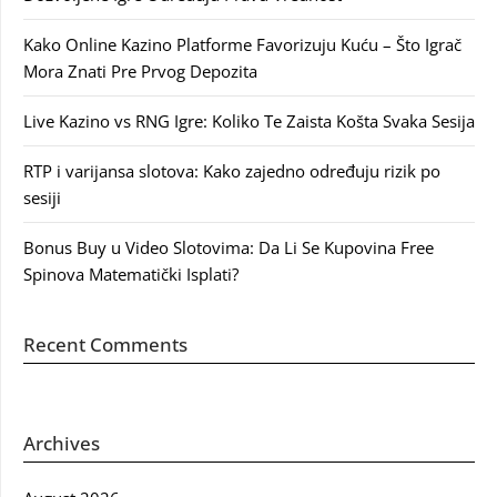
Kako Online Kazino Platforme Favorizuju Kuću – Što Igrač
Mora Znati Pre Prvog Depozita
Live Kazino vs RNG Igre: Koliko Te Zaista Košta Svaka Sesija
RTP i varijansa slotova: Kako zajedno određuju rizik po
sesiji
Bonus Buy u Video Slotovima: Da Li Se Kupovina Free
Spinova Matematički Isplati?
Recent Comments
Archives