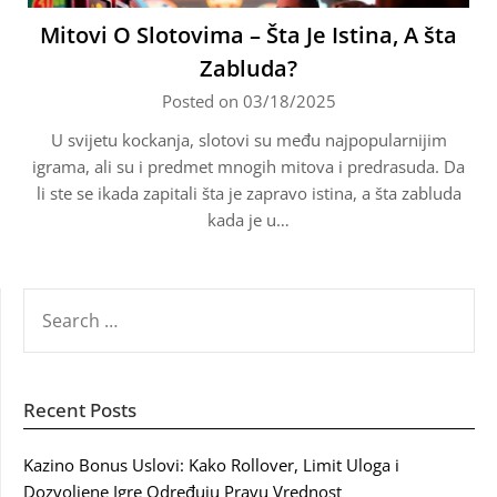
Mitovi O Slotovima – Šta Je Istina, A šta
Zabluda?
Posted on 03/18/2025
U svijetu kockanja, slotovi su među najpopularnijim
igrama, ali su i predmet mnogih mitova i predrasuda. Da
li ste se ikada zapitali šta je zapravo istina, a šta zabluda
kada je u…
SEARCH
FOR:
Recent Posts
Kazino Bonus Uslovi: Kako Rollover, Limit Uloga i
Dozvoljene Igre Određuju Pravu Vrednost