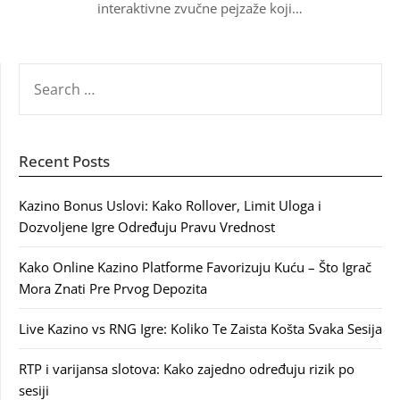
interaktivne zvučne pejzaže koji…
SEARCH
FOR:
Recent Posts
Kazino Bonus Uslovi: Kako Rollover, Limit Uloga i
Dozvoljene Igre Određuju Pravu Vrednost
Kako Online Kazino Platforme Favorizuju Kuću – Što Igrač
Mora Znati Pre Prvog Depozita
Live Kazino vs RNG Igre: Koliko Te Zaista Košta Svaka Sesija
RTP i varijansa slotova: Kako zajedno određuju rizik po
sesiji