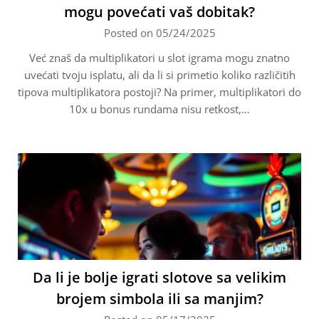
mogu povećati vaš dobitak?
Posted on 05/24/2025
Već znaš da multiplikatori u slot igrama mogu znatno
uvećati tvoju isplatu, ali da li si primetio koliko različitih
tipova multiplikatora postoji? Na primer, multiplikatori do
10x u bonus rundama nisu retkost,…
Da li je bolje igrati slotove sa velikim
brojem simbola ili sa manjim?