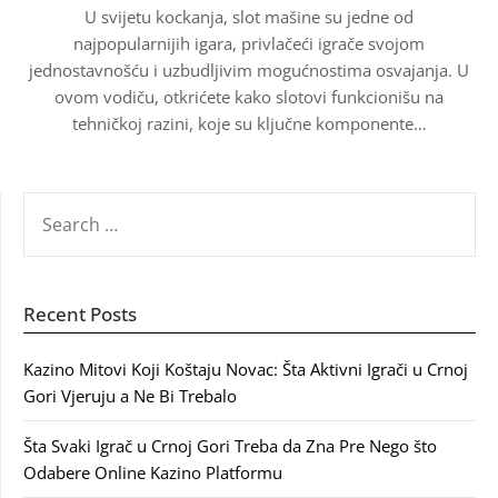
U svijetu kockanja, slot mašine su jedne od
najpopularnijih igara, privlačeći igrače svojom
jednostavnošću i uzbudljivim mogućnostima osvajanja. U
ovom vodiču, otkrićete kako slotovi funkcionišu na
tehničkoj razini, koje su ključne komponente…
SEARCH
FOR:
Recent Posts
Kazino Mitovi Koji Koštaju Novac: Šta Aktivni Igrači u Crnoj
Gori Vjeruju a Ne Bi Trebalo
Šta Svaki Igrač u Crnoj Gori Treba da Zna Pre Nego što
Odabere Online Kazino Platformu