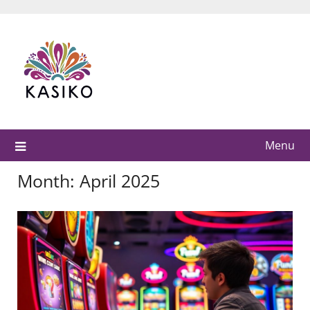
Skip
to
content
Menu
Month:
April 2025