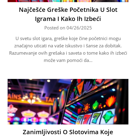
Najčešće Greške Početnika U Slot
Igrama I Kako Ih Izbeći
Posted on 04/26/2025
U svetu slot igara, greške koje čine početnici mogu
značajno uticati na vaše iskustvo i šanse za dobitak.
Razumevanje ovih grešaka i saveta o tome kako ih izbeći
može vam pomoći da…
Zanimljivosti O Slotovima Koje