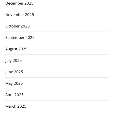
December 2025
November 2025
October 2025
September 2025
August 2025
July 2025
June 2025
May 2025
April 2025
March 2025