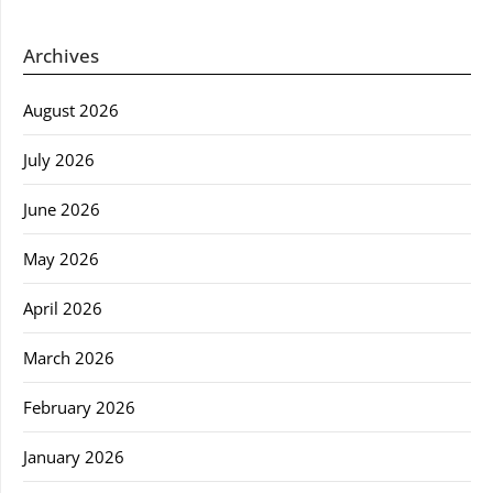
Archives
August 2026
July 2026
June 2026
May 2026
April 2026
March 2026
February 2026
January 2026