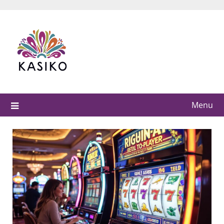
Skip
to
content
Menu