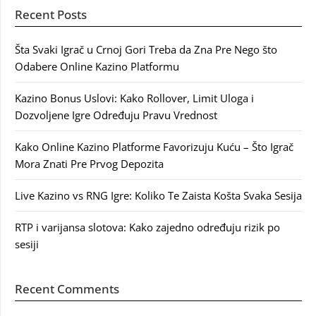
Recent Posts
Šta Svaki Igrač u Crnoj Gori Treba da Zna Pre Nego što
Odabere Online Kazino Platformu
Kazino Bonus Uslovi: Kako Rollover, Limit Uloga i
Dozvoljene Igre Određuju Pravu Vrednost
Kako Online Kazino Platforme Favorizuju Kuću – Što Igrač
Mora Znati Pre Prvog Depozita
Live Kazino vs RNG Igre: Koliko Te Zaista Košta Svaka Sesija
RTP i varijansa slotova: Kako zajedno određuju rizik po
sesiji
Recent Comments