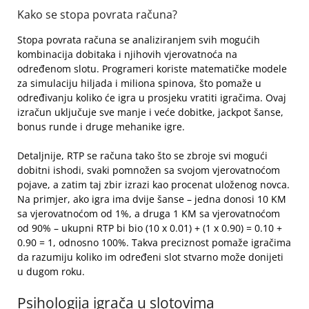
Kako se stopa povrata računa?
Stopa povrata računa se analiziranjem svih mogućih
kombinacija dobitaka i njihovih vjerovatnoća na
određenom slotu. Programeri koriste matematičke modele
za simulaciju hiljada i miliona spinova, što pomaže u
određivanju koliko će igra u prosjeku vratiti igračima. Ovaj
izračun uključuje sve manje i veće dobitke, jackpot šanse,
bonus runde i druge mehanike igre.
Detaljnije, RTP se računa tako što se zbroje svi mogući
dobitni ishodi, svaki pomnožen sa svojom vjerovatnoćom
pojave, a zatim taj zbir izrazi kao procenat uloženog novca.
Na primjer, ako igra ima dvije šanse – jedna donosi 10 KM
sa vjerovatnoćom od 1%, a druga 1 KM sa vjerovatnoćom
od 90% – ukupni RTP bi bio (10 x 0.01) + (1 x 0.90) = 0.10 +
0.90 = 1, odnosno 100%. Takva preciznost pomaže igračima
da razumiju koliko im određeni slot stvarno može donijeti
u dugom roku.
Psihologija igrača u slotovima