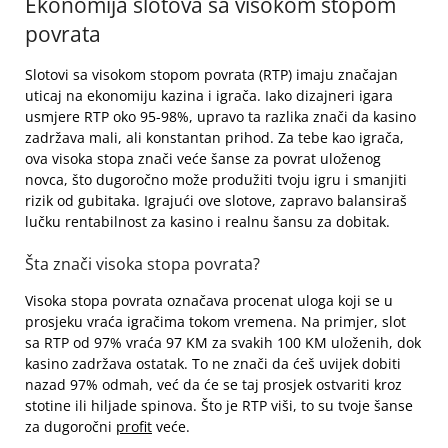
Ekonomija slotova sa visokom stopom
povrata
Slotovi sa visokom stopom povrata (RTP) imaju značajan
uticaj na ekonomiju kazina i igrača. Iako dizajneri igara
usmjere RTP oko 95-98%, upravo ta razlika znači da kasino
zadržava mali, ali konstantan prihod. Za tebe kao igrača,
ova visoka stopa znači veće šanse za povrat uloženog
novca, što dugoročno može produžiti tvoju igru i smanjiti
rizik od gubitaka. Igrajući ove slotove, zapravo balansiraš
lučku rentabilnost za kasino i realnu šansu za dobitak.
Šta znači visoka stopa povrata?
Visoka stopa povrata označava procenat uloga koji se u
prosjeku vraća igračima tokom vremena. Na primjer, slot
sa RTP od 97% vraća 97 KM za svakih 100 KM uloženih, dok
kasino zadržava ostatak. To ne znači da ćeš uvijek dobiti
nazad 97% odmah, već da će se taj prosjek ostvariti kroz
stotine ili hiljade spinova. Što je RTP viši, to su tvoje šanse
za dugoročni
profit
veće.