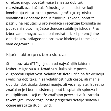
direktno mogu povećati vaše šanse za dobitak i
maksimalizovati užitak. Fokusirajte se na slotove koji
kombinuju visoku stopu povrata igraču (RTP), nisku
volatilnost i dodatne bonus funkcije. Takođe, obratite
pažnju na reputaciju proizvođača i recenzije korisnika jer
pouzdani slotovi najčešće donose stabilnije ishode. Pravi
izbor vam omogućava da balansirate rizik i potencijalne
dobitke kroz prilagođene postavke klađenja i teme koje
vam odgovaraju.
Ključni faktori pri izboru slotova
Stopa povrata (RTP) je jedan od najvažnijih faktora —
izaberite igre sa RTP iznad 96% kako biste povećali
dugoročnu isplativost. Volatilnost slota utiče na frekvenciju
i veličinu dobitaka; niža volatilnost nudi češće, ali manje
dobitke, dok visoka donosi manje, ali veće isplate. Izuzetno
značajan je i bonus sistem, poput besplatnih spinova i
multiplikatora, koji može značajno povećati vašu zaradu
tokom igre. Pored toga, često pregledaš detalje slotova i
ocene igrača za dublji uvid.