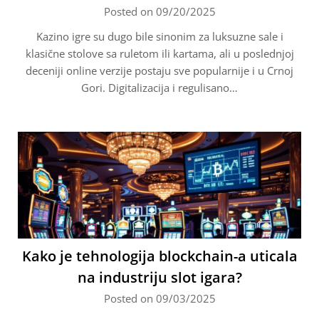
Posted on 09/20/2025
Kazino igre su dugo bile sinonim za luksuzne sale i
klasične stolove sa ruletom ili kartama, ali u poslednjoj
deceniji online verzije postaju sve popularnije i u Crnoj
Gori. Digitalizacija i regulisano…
Kako je tehnologija blockchain-a uticala
na industriju slot igara?
Posted on 09/03/2025