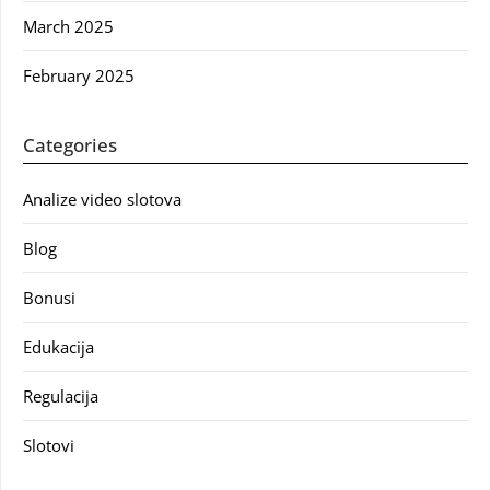
March 2025
February 2025
Categories
Analize video slotova
Blog
Bonusi
Edukacija
Regulacija
Slotovi