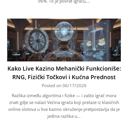
96%. To je povrat igraču,…
Kako Live Kazino Mehanički Funkcioniše:
RNG, Fizički Točkovi i Kućna Prednost
Posted on 06/17/2026
Razlika između algoritma i fizike — i zašto igrač mora
znati gdje se nalazi Većina igrača koji prelaze iz klasičnih
online slotova u live kazino okruženje pretpostavlja da je
jedina razlika u…