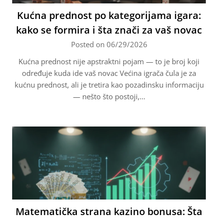
Kućna prednost po kategorijama igara:
kako se formira i šta znači za vaš novac
Posted on 06/29/2026
Kućna prednost nije apstraktni pojam — to je broj koji
određuje kuda ide vaš novac Većina igrača čula je za
kućnu prednost, ali je tretira kao pozadinsku informaciju
— nešto što postoji,…
Matematička strana kazino bonusa: Šta