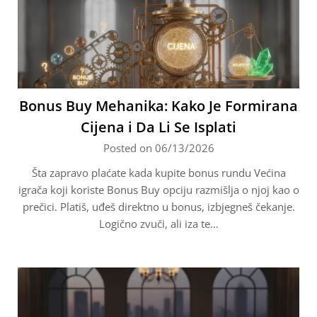
Bonus Buy Mehanika: Kako Je Formirana
Cijena i Da Li Se Isplati
Posted on 06/13/2026
Šta zapravo plaćate kada kupite bonus rundu Većina
igrača koji koriste Bonus Buy opciju razmišlja o njoj kao o
prečici. Platiš, uđeš direktno u bonus, izbjegneš čekanje.
Logično zvuči, ali iza te…