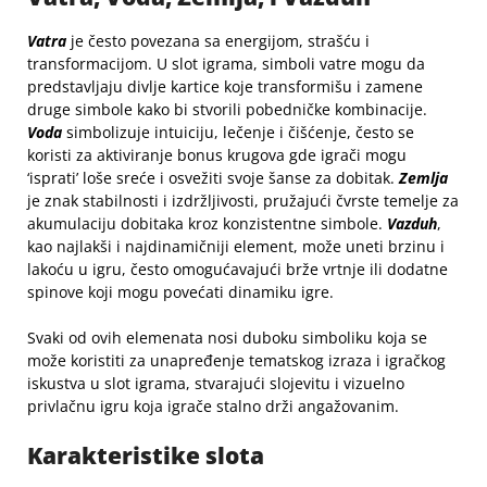
Vatra
je često povezana sa energijom, strašću i
transformacijom. U slot igrama, simboli vatre mogu da
predstavljaju divlje kartice koje transformišu i zamene
druge simbole kako bi stvorili pobedničke kombinacije.
Voda
simbolizuje intuiciju, lečenje i čišćenje, često se
koristi za aktiviranje bonus krugova gde igrači mogu
‘isprati’ loše sreće i osvežiti svoje šanse za dobitak.
Zemlja
je znak stabilnosti i izdržljivosti, pružajući čvrste temelje za
akumulaciju dobitaka kroz konzistentne simbole.
Vazduh
,
kao najlakši i najdinamičniji element, može uneti brzinu i
lakoću u igru, često omogućavajući brže vrtnje ili dodatne
spinove koji mogu povećati dinamiku igre.
Svaki od ovih elemenata nosi duboku simboliku koja se
može koristiti za unapređenje tematskog izraza i igračkog
iskustva u slot igrama, stvarajući slojevitu i vizuelno
privlačnu igru koja igrače stalno drži angažovanim.
Karakteristike slota