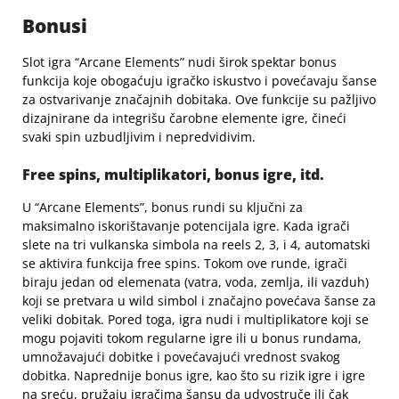
Bonusi
Slot igra “Arcane Elements” nudi širok spektar bonus
funkcija koje obogaćuju igračko iskustvo i povećavaju šanse
za ostvarivanje značajnih dobitaka. Ove funkcije su pažljivo
dizajnirane da integrišu čarobne elemente igre, čineći
svaki spin uzbudljivim i nepredvidivim.
Free spins, multiplikatori, bonus igre, itd.
U “Arcane Elements”, bonus rundi su ključni za
maksimalno iskorištavanje potencijala igre. Kada igrači
slete na tri vulkanska simbola na reels 2, 3, i 4, automatski
se aktivira funkcija free spins. Tokom ove runde, igrači
biraju jedan od elemenata (vatra, voda, zemlja, ili vazduh)
koji se pretvara u wild simbol i značajno povećava šanse za
veliki dobitak. Pored toga, igra nudi i multiplikatore koji se
mogu pojaviti tokom regularne igre ili u bonus rundama,
umnožavajući dobitke i povećavajući vrednost svakog
dobitka. Naprednije bonus igre, kao što su rizik igre i igre
na sreću, pružaju igračima šansu da udvostruče ili čak