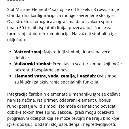
Slot “Arcane Elements” sastoji se od 5 reels i 3 rows, što je
standardna konfiguracija za mnoge savremene slot igre.
Ova struktura omogućava igračima da u svakom spinu
imaju 50 fiksnih isplatnih linija, povećavajući šanse za
formiranje dobitnih kombinacija. Najvažniji simboli u igri
uključuju:
Vatreni zmaj:
Najvredniji simbol, donosi najveće
dobitke.
Vulkanski simbol:
Predstavlja scatter simbol koji može
pokrenuti besplatne spinove.
Elementi vatra, voda, zemlja, i vazduh:
Ovi simboli
su ključni za aktiviranje specijalnih funkcija.
Integracija čarobnih elemenata u mehaniku igre se dešava
na više načina. Na primer, odabrani element u bonus
rundi postaje wild simbol, što može dramatično povećati
dobitke tokom free spins. Takođe, igrači mogu očekivati
progresivni džekpot koji se može osvojiti na kraju bilo koje
igre, dodajući dodatni sloj uzbuđenja i nepredvidljivosti.