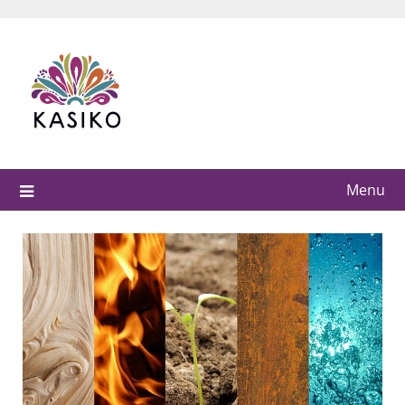
Skip
to
content
Menu