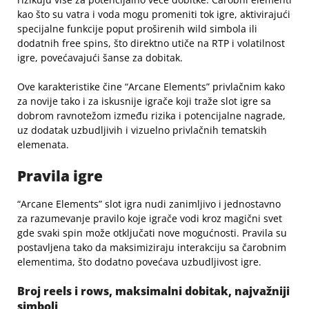
kao što su vatra i voda mogu promeniti tok igre, aktivirajući
specijalne funkcije poput proširenih wild simbola ili
dodatnih free spins, što direktno utiče na RTP i volatilnost
igre, povećavajući šanse za dobitak.
Ove karakteristike čine “Arcane Elements” privlačnim kako
za novije tako i za iskusnije igrače koji traže slot igre sa
dobrom ravnotežom između rizika i potencijalne nagrade,
uz dodatak uzbudljivih i vizuelno privlačnih tematskih
elemenata.
Pravila igre
“Arcane Elements” slot igra nudi zanimljivo i jednostavno
za razumevanje pravilo koje igrače vodi kroz magični svet
gde svaki spin može otključati nove mogućnosti. Pravila su
postavljena tako da maksimiziraju interakciju sa čarobnim
elementima, što dodatno povećava uzbudljivost igre.
Broj reels i rows, maksimalni dobitak, najvažniji
simboli