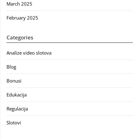
March 2025
February 2025
Categories
Analize video slotova
Blog
Bonusi
Edukacija
Regulacija
Slotovi