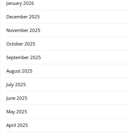
January 2026
December 2025
November 2025
October 2025
September 2025
August 2025
July 2025
June 2025
May 2025
April 2025