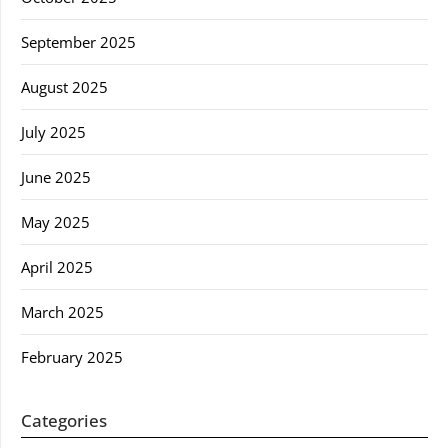
September 2025
August 2025
July 2025
June 2025
May 2025
April 2025
March 2025
February 2025
Categories