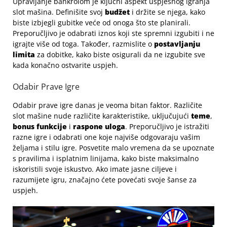
Upravljanje bankrolom je ključni aspekt uspješnog igranja
slot mašina. Definišite svoj
budžet
i držite se njega, kako
biste izbjegli gubitke veće od onoga što ste planirali.
Preporučljivo je odabrati iznos koji ste spremni izgubiti i ne
igrajte više od toga. Također, razmislite o
postavljanju
limita
za dobitke, kako biste osigurali da ne izgubite sve
kada konačno ostvarite uspjeh.
Odabir Prave Igre
Odabir prave igre danas je veoma bitan faktor. Različite
slot mašine nude različite karakteristike, uključujući
teme
,
bonus funkcije
i
raspone uloga
. Preporučljivo je istražiti
razne igre i odabrati one koje najviše odgovaraju vašim
željama i stilu igre. Posvetite malo vremena da se upoznate
s pravilima i isplatnim linijama, kako biste maksimalno
iskoristili svoje iskustvo. Ako imate jasne ciljeve i
razumijete igru, značajno ćete povećati svoje šanse za
uspjeh.