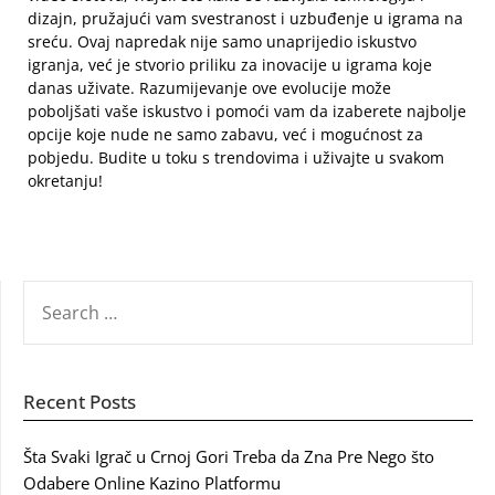
dizajn, pružajući vam svestranost i uzbuđenje u igrama na
sreću. Ovaj napredak nije samo unaprijedio iskustvo
igranja, već je stvorio priliku za inovacije u igrama koje
danas uživate. Razumijevanje ove evolucije može
poboljšati vaše iskustvo i pomoći vam da izaberete najbolje
opcije koje nude ne samo zabavu, već i mogućnost za
pobjedu. Budite u toku s trendovima i uživajte u svakom
okretanju!
SEARCH
FOR:
Recent Posts
Šta Svaki Igrač u Crnoj Gori Treba da Zna Pre Nego što
Odabere Online Kazino Platformu