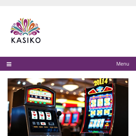
Skip
to
content
Menu