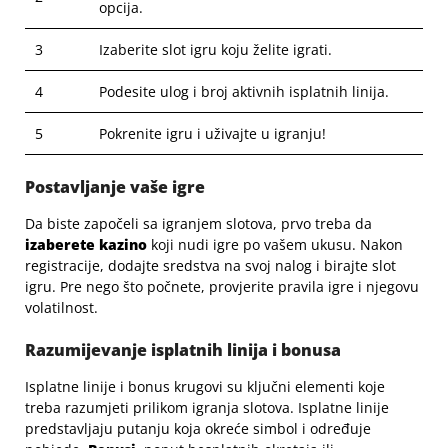
opcija.
3
Izaberite slot igru koju želite igrati.
4
Podesite ulog i broj aktivnih isplatnih linija.
5
Pokrenite igru i uživajte u igranju!
Postavljanje vaše igre
Da biste započeli sa igranjem slotova, prvo treba da
izaberete kazino
koji nudi igre po vašem ukusu. Nakon
registracije, dodajte sredstva na svoj nalog i birajte slot
igru. Pre nego što počnete, provjerite pravila igre i njegovu
volatilnost.
Razumijevanje isplatnih linija i bonusa
Isplatne linije i bonus krugovi su ključni elementi koje
treba razumjeti prilikom igranja slotova. Isplatne linije
predstavljaju putanju koja okreće simbol i određuje