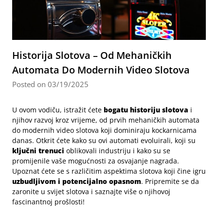
Historija Slotova – Od Mehaničkih
Automata Do Modernih Video Slotova
Posted on 03/19/2025
U ovom vodiču, istražit ćete
bogatu historiju slotova
i
njihov razvoj kroz vrijeme, od prvih mehaničkih automata
do modernih video slotova koji dominiraju kockarnicama
danas. Otkrit ćete kako su ovi automati evoluirali, koji su
ključni trenuci
oblikovali industriju i kako su se
promijenile vaše mogućnosti za osvajanje nagrada.
Upoznat ćete se s različitim aspektima slotova koji čine igru
uzbudljivom i potencijalno opasnom
. Pripremite se da
zaronite u svijet slotova i saznajte više o njihovoj
fascinantnoj prošlosti!