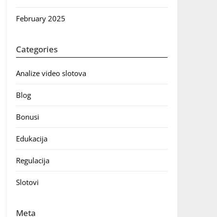
February 2025
Categories
Analize video slotova
Blog
Bonusi
Edukacija
Regulacija
Slotovi
Meta