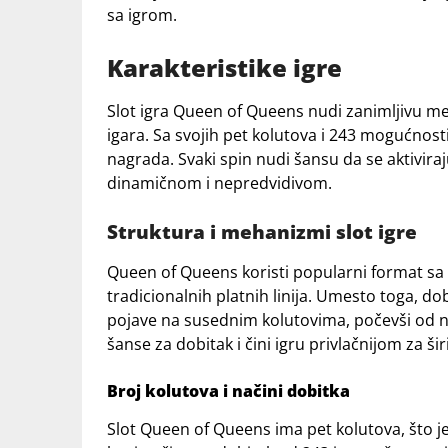
sa igrom.
Karakteristike igre
Slot igra Queen of Queens nudi zanimljivu meh
igara. Sa svojih pet kolutova i 243 mogućnosti
nagrada. Svaki spin nudi šansu da se aktiviraju
dinamičnom i nepredvidivom.
Struktura i mehanizmi slot igre
Queen of Queens koristi popularni format sa 
tradicionalnih platnih linija. Umesto toga, do
pojave na susednim kolutovima, počevši od n
šanse za dobitak i čini igru privlačnijom za šir
Broj kolutova i načini dobitka
Slot Queen of Queens ima pet kolutova, što 