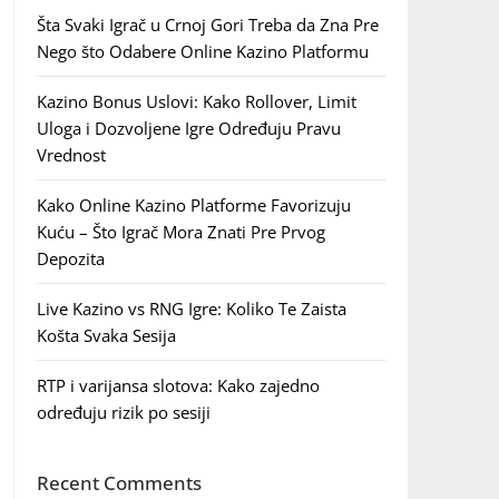
Šta Svaki Igrač u Crnoj Gori Treba da Zna Pre
Nego što Odabere Online Kazino Platformu
Kazino Bonus Uslovi: Kako Rollover, Limit
Uloga i Dozvoljene Igre Određuju Pravu
Vrednost
Kako Online Kazino Platforme Favorizuju
Kuću – Što Igrač Mora Znati Pre Prvog
Depozita
Live Kazino vs RNG Igre: Koliko Te Zaista
Košta Svaka Sesija
RTP i varijansa slotova: Kako zajedno
određuju rizik po sesiji
Recent Comments