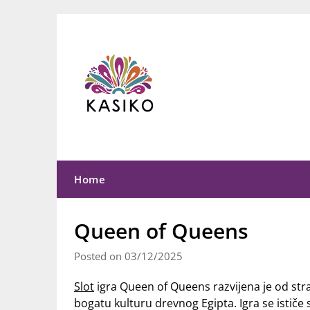
Skip
to
content
Home
Queen of Queens
Posted on 03/12/2025
Slot
igra Queen of Queens razvijena je od str
bogatu kulturu drevnog Egipta. Igra se ističe