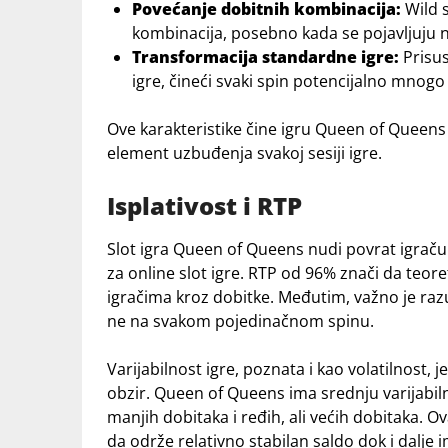
Povećanje dobitnih kombinacija:
Wild 
kombinacija, posebno kada se pojavljuju n
Transformacija standardne igre:
Prisus
igre, čineći svaki spin potencijalno mnogo 
Ove karakteristike čine igru Queen of Queen
element uzbuđenja svakoj sesiji igre.
Isplativost i RTP
Slot igra Queen of Queens nudi povrat igraču
za online slot igre. RTP od 96% znači da teore
igračima kroz dobitke. Međutim, važno je raz
ne na svakom pojedinačnom spinu.
Varijabilnost igre, poznata i kao volatilnost, 
obzir. Queen of Queens ima srednju varijabiln
manjih dobitaka i ređih, ali većih dobitaka. Ov
da održe relativno stabilan saldo dok i dalje 