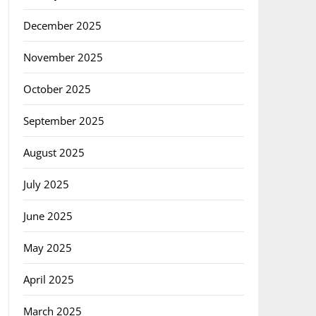
December 2025
November 2025
October 2025
September 2025
August 2025
July 2025
June 2025
May 2025
April 2025
March 2025