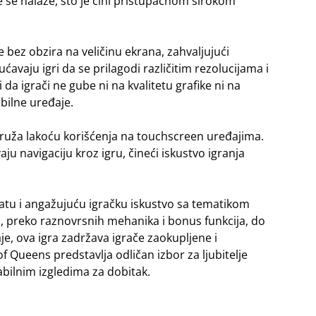
de se nalaze, što je čini pristupačnom širokom
e bez obzira na veličinu ekrana, zahvaljujući
vaju igri da se prilagodi različitim rezolucijama i
 da igrači ne gube ni na kvalitetu grafike ni na
bilne uređaje.
 pruža lakoću korišćenja na touchscreen uređajima.
ju navigaciju kroz igru, čineći iskustvo igranja
tu i angažujuću igračku iskustvo sa tematikom
a, preko raznovrsnih mehanika i bonus funkcija, do
je, ova igra zadržava igrače zaokupljene i
f Queens predstavlja odličan izbor za ljubitelje
abilnim izgledima za dobitak.