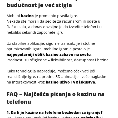
budućnost je već stigla
Mobilni
kazino
je promenio pravila igre.
Nekada ste morali da sedite za računarom ili odete u
fizičku salu, a danas dovoljno je da izvadite telefon i u
nekoliko sekundi započnete igru.
Uz stabilne aplikacije, sigurne transakcije i stotine
optimizovanih igara, mobilno igranje postalo je
najpopularniji oblik kazino zabave na svetu
.
Prednosti su očigledne – fleksibilnost, dostupnost i brzina.
Kako tehnologija napreduje, možemo očekivati još
realističnije igre, napredne 3D animacije i veće naglaske
na interaktivnost kroz
kazino uživo
i
VR iskustva
.
FAQ – Najčešća pitanja o kazinu na
telefonu
1. Da li je kazino na telefonu bezbedan za igranje?
Da. Licencirani mobilni kazina koriste
SSL enkripciju
i