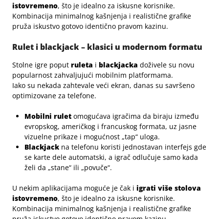
istovremeno
, što je idealno za iskusne korisnike.
Kombinacija minimalnog kašnjenja i realistične grafike
pruža iskustvo gotovo identično pravom kazinu.
Rulet i blackjack – klasici u modernom formatu
Stolne igre poput
ruleta
i
blackjacka
doživele su novu
popularnost zahvaljujući mobilnim platformama.
Iako su nekada zahtevale veći ekran, danas su savršeno
optimizovane za telefone.
Mobilni rulet
omogućava igračima da biraju između
evropskog, američkog i francuskog formata, uz jasne
vizuelne prikaze i mogućnost „tap“ uloga.
Blackjack
na telefonu koristi jednostavan interfejs gde
se karte dele automatski, a igrač odlučuje samo kada
želi da „stane“ ili „povuče“.
U nekim aplikacijama moguće je čak i
igrati više stolova
istovremeno
, što je idealno za iskusne korisnike.
Kombinacija minimalnog kašnjenja i realistične grafike
pruža iskustvo gotovo identično pravom kazinu