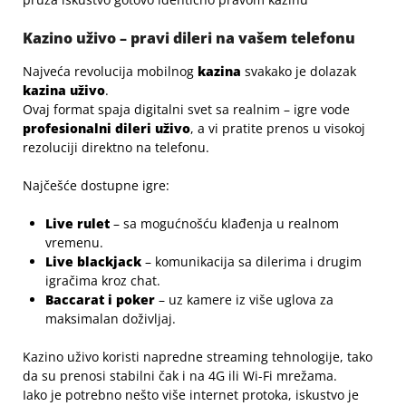
Kazino uživo – pravi dileri na vašem telefonu
Najveća revolucija mobilnog
kazina
svakako je dolazak
kazina uživo
.
Ovaj format spaja digitalni svet sa realnim – igre vode
profesionalni dileri uživo
, a vi pratite prenos u visokoj
rezoluciji direktno na telefonu.
Najčešće dostupne igre:
Live rulet
– sa mogućnošću klađenja u realnom
vremenu.
Live blackjack
– komunikacija sa dilerima i drugim
igračima kroz chat.
Baccarat i poker
– uz kamere iz više uglova za
maksimalan doživljaj.
Kazino uživo koristi napredne streaming tehnologije, tako
da su prenosi stabilni čak i na 4G ili Wi-Fi mrežama.
Iako je potrebno nešto više internet protoka, iskustvo je