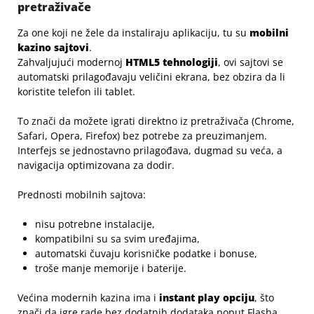
pretraživače
Za one koji ne žele da instaliraju aplikaciju, tu su
mobilni
kazino sajtovi
.
Zahvaljujući modernoj
HTML5 tehnologiji
, ovi sajtovi se
automatski prilagođavaju veličini ekrana, bez obzira da li
koristite telefon ili tablet.
To znači da možete igrati direktno iz pretraživača (Chrome,
Safari, Opera, Firefox) bez potrebe za preuzimanjem.
Interfejs se jednostavno prilagođava, dugmad su veća, a
navigacija optimizovana za dodir.
Prednosti mobilnih sajtova:
nisu potrebne instalacije,
kompatibilni su sa svim uređajima,
automatski čuvaju korisničke podatke i bonuse,
troše manje memorije i baterije.
Većina modernih kazina ima i
instant play opciju
, što
znači da igre rade bez dodatnih dodataka poput Flasha,