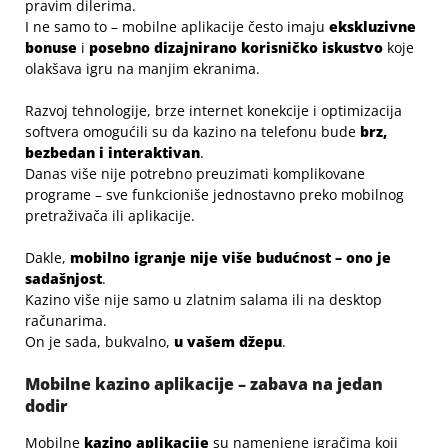
pravim dilerima.
I ne samo to – mobilne aplikacije često imaju
ekskluzivne
bonuse
i
posebno dizajnirano korisničko iskustvo
koje
olakšava igru na manjim ekranima.
Razvoj tehnologije, brze internet konekcije i optimizacija
softvera omogućili su da kazino na telefonu bude
brz,
bezbedan i interaktivan
.
Danas više nije potrebno preuzimati komplikovane
programe – sve funkcioniše jednostavno preko mobilnog
pretraživača ili aplikacije.
Dakle,
mobilno igranje nije više budućnost – ono je
sadašnjost
.
Kazino više nije samo u zlatnim salama ili na desktop
računarima.
On je sada, bukvalno,
u vašem džepu
.
Mobilne kazino aplikacije – zabava na jedan
dodir
Mobilne
kazino aplikacije
su namenjene igračima koji