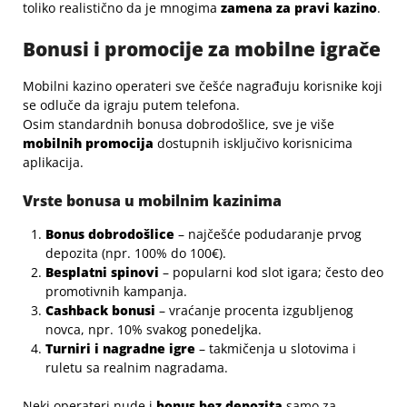
toliko realistično da je mnogima
zamena za pravi kazino
.
Bonusi i promocije za mobilne igrače
Mobilni kazino operateri sve češće nagrađuju korisnike koji
se odluče da igraju putem telefona.
Osim standardnih bonusa dobrodošlice, sve je više
mobilnih promocija
dostupnih isključivo korisnicima
aplikacija.
Vrste bonusa u mobilnim kazinima
Bonus dobrodošlice
– najčešće podudaranje prvog
depozita (npr. 100% do 100€).
Besplatni spinovi
– popularni kod slot igara; često deo
promotivnih kampanja.
Cashback bonusi
– vraćanje procenta izgubljenog
novca, npr. 10% svakog ponedeljka.
Turniri i nagradne igre
– takmičenja u slotovima i
ruletu sa realnim nagradama.
Neki operateri nude i
bonus bez depozita
samo za