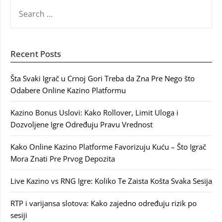
SEARCH
FOR:
Recent Posts
Šta Svaki Igrač u Crnoj Gori Treba da Zna Pre Nego što
Odabere Online Kazino Platformu
Kazino Bonus Uslovi: Kako Rollover, Limit Uloga i
Dozvoljene Igre Određuju Pravu Vrednost
Kako Online Kazino Platforme Favorizuju Kuću – Što Igrač
Mora Znati Pre Prvog Depozita
Live Kazino vs RNG Igre: Koliko Te Zaista Košta Svaka Sesija
RTP i varijansa slotova: Kako zajedno određuju rizik po
sesiji