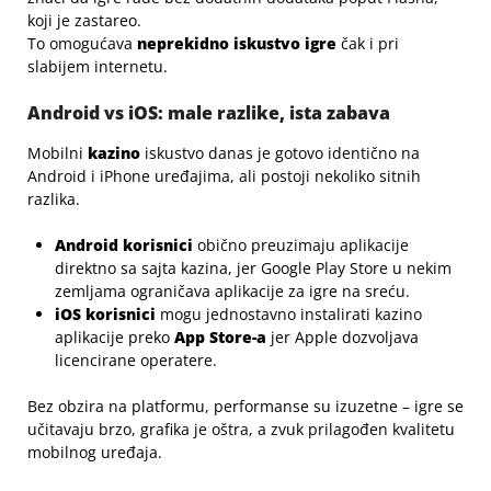
koji je zastareo.
To omogućava
neprekidno iskustvo igre
čak i pri
slabijem internetu.
Android vs iOS: male razlike, ista zabava
Mobilni
kazino
iskustvo danas je gotovo identično na
Android i iPhone uređajima, ali postoji nekoliko sitnih
razlika.
Android korisnici
obično preuzimaju aplikacije
direktno sa sajta kazina, jer Google Play Store u nekim
zemljama ograničava aplikacije za igre na sreću.
iOS korisnici
mogu jednostavno instalirati kazino
aplikacije preko
App Store-a
jer Apple dozvoljava
licencirane operatere.
Bez obzira na platformu, performanse su izuzetne – igre se
učitavaju brzo, grafika je oštra, a zvuk prilagođen kvalitetu
mobilnog uređaja.