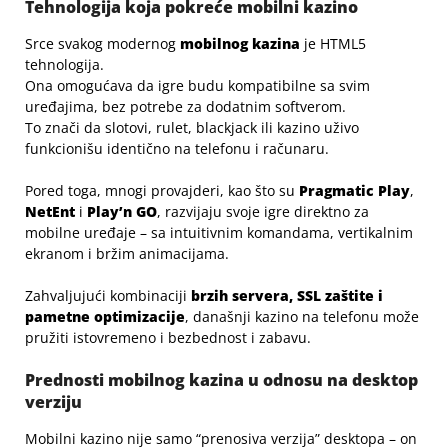
Tehnologija koja pokreće mobilni kazino
Srce svakog modernog
mobilnog kazina
je HTML5
tehnologija.
Ona omogućava da igre budu kompatibilne sa svim
uređajima, bez potrebe za dodatnim softverom.
To znači da slotovi, rulet, blackjack ili kazino uživo
funkcionišu identično na telefonu i računaru.
Pored toga, mnogi provajderi, kao što su
Pragmatic Play
,
NetEnt
i
Play’n GO
, razvijaju svoje igre direktno za
mobilne uređaje – sa intuitivnim komandama, vertikalnim
ekranom i bržim animacijama.
Zahvaljujući kombinaciji
brzih servera, SSL zaštite i
pametne optimizacije
, današnji kazino na telefonu može
pružiti istovremeno i bezbednost i zabavu.
Prednosti mobilnog kazina u odnosu na desktop
verziju
Mobilni kazino nije samo “prenosiva verzija” desktopa – on