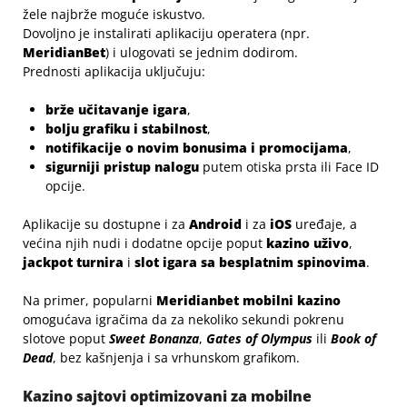
žele najbrže moguće iskustvo.
Dovoljno je instalirati aplikaciju operatera (npr.
MeridianBet
) i ulogovati se jednim dodirom.
Prednosti aplikacija uključuju:
brže učitavanje igara
,
bolju grafiku i stabilnost
,
notifikacije o novim bonusima i promocijama
,
sigurniji pristup nalogu
putem otiska prsta ili Face ID
opcije.
Aplikacije su dostupne i za
Android
i za
iOS
uređaje, a
većina njih nudi i dodatne opcije poput
kazino uživo
,
jackpot turnira
i
slot igara sa besplatnim spinovima
.
Na primer, popularni
Meridianbet mobilni kazino
omogućava igračima da za nekoliko sekundi pokrenu
slotove poput
Sweet Bonanza
,
Gates of Olympus
ili
Book of
Dead
, bez kašnjenja i sa vrhunskom grafikom.
Kazino sajtovi optimizovani za mobilne