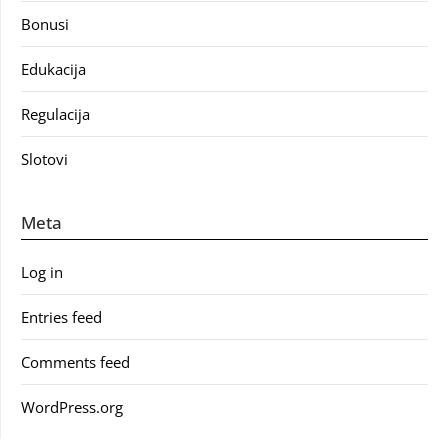
Bonusi
Edukacija
Regulacija
Slotovi
Meta
Log in
Entries feed
Comments feed
WordPress.org