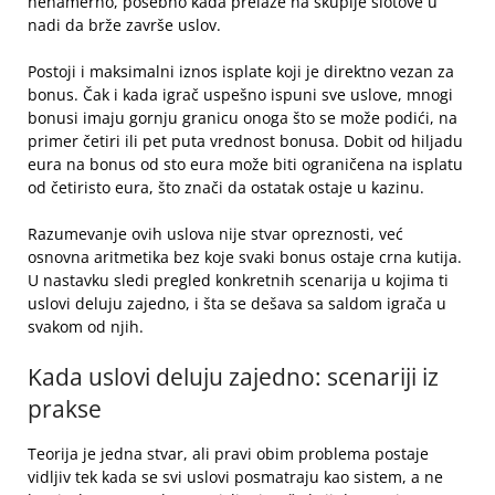
nenamerno, posebno kada prelaze na skuplje slotove u
nadi da brže završe uslov.
Postoji i maksimalni iznos isplate koji je direktno vezan za
bonus. Čak i kada igrač uspešno ispuni sve uslove, mnogi
bonusi imaju gornju granicu onoga što se može podići, na
primer četiri ili pet puta vrednost bonusa. Dobit od hiljadu
eura na bonus od sto eura može biti ograničena na isplatu
od četiristo eura, što znači da ostatak ostaje u kazinu.
Razumevanje ovih uslova nije stvar opreznosti, već
osnovna aritmetika bez koje svaki bonus ostaje crna kutija.
U nastavku sledi pregled konkretnih scenarija u kojima ti
uslovi deluju zajedno, i šta se dešava sa saldom igrača u
svakom od njih.
Kada uslovi deluju zajedno: scenariji iz
prakse
Teorija je jedna stvar, ali pravi obim problema postaje
vidljiv tek kada se svi uslovi posmatraju kao sistem, a ne