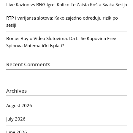
Live Kazino vs RNG Igre: Koliko Te Zaista Košta Svaka Sesija
RTP i varijansa slotova: Kako zajedno određuju rizik po
sesiji
Bonus Buy u Video Slotovima: Da Li Se Kupovina Free
Spinova Matematički Isplati?
Recent Comments
Archives
August 2026
July 2026
June 2026