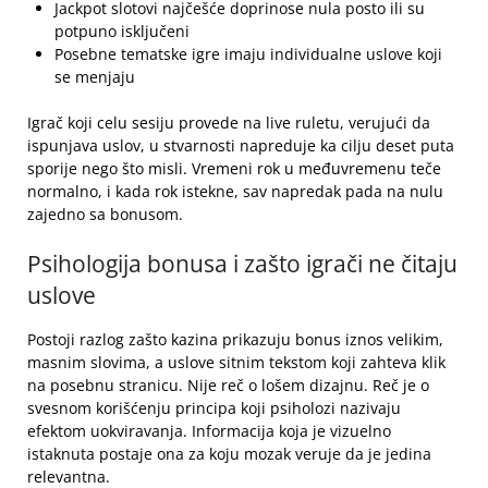
Jackpot slotovi najčešće doprinose nula posto ili su
potpuno isključeni
Posebne tematske igre imaju individualne uslove koji
se menjaju
Igrač koji celu sesiju provede na live ruletu, verujući da
ispunjava uslov, u stvarnosti napreduje ka cilju deset puta
sporije nego što misli. Vremeni rok u međuvremenu teče
normalno, i kada rok istekne, sav napredak pada na nulu
zajedno sa bonusom.
Psihologija bonusa i zašto igrači ne čitaju
uslove
Postoji razlog zašto kazina prikazuju bonus iznos velikim,
masnim slovima, a uslove sitnim tekstom koji zahteva klik
na posebnu stranicu. Nije reč o lošem dizajnu. Reč je o
svesnom korišćenju principa koji psiholozi nazivaju
efektom uokviravanja. Informacija koja je vizuelno
istaknuta postaje ona za koju mozak veruje da je jedina
relevantna.