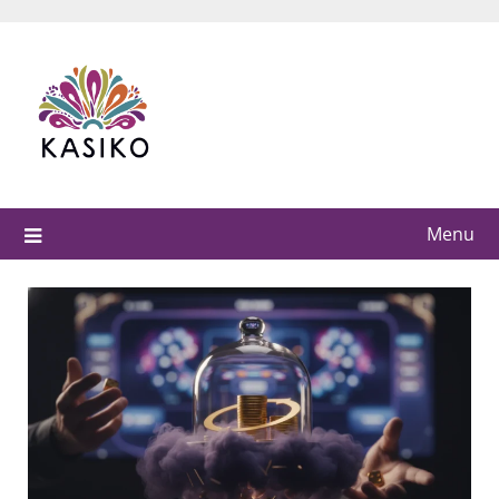
Skip
to
content
Menu