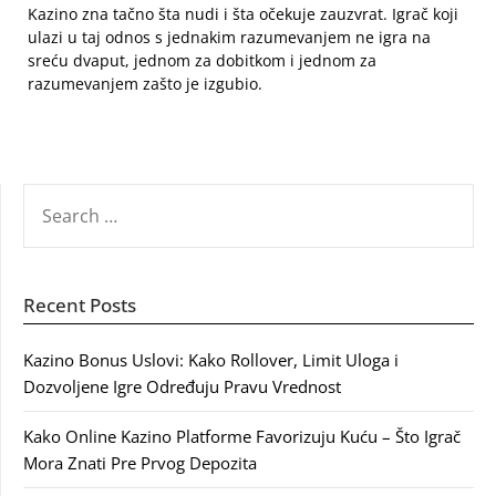
Kazino zna tačno šta nudi i šta očekuje zauzvrat. Igrač koji
ulazi u taj odnos s jednakim razumevanjem ne igra na
sreću dvaput, jednom za dobitkom i jednom za
razumevanjem zašto je izgubio.
SEARCH
FOR:
Recent Posts
Kazino Bonus Uslovi: Kako Rollover, Limit Uloga i
Dozvoljene Igre Određuju Pravu Vrednost
Kako Online Kazino Platforme Favorizuju Kuću – Što Igrač
Mora Znati Pre Prvog Depozita