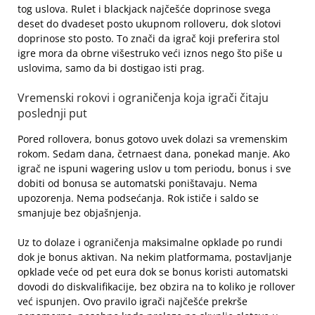
tog uslova. Rulet i blackjack najčešće doprinose svega
deset do dvadeset posto ukupnom rolloveru, dok slotovi
doprinose sto posto. To znači da igrač koji preferira stol
igre mora da obrne višestruko veći iznos nego što piše u
uslovima, samo da bi dostigao isti prag.
Vremenski rokovi i ograničenja koja igrači čitaju
poslednji put
Pored rollovera, bonus gotovo uvek dolazi sa vremenskim
rokom. Sedam dana, četrnaest dana, ponekad manje. Ako
igrač ne ispuni wagering uslov u tom periodu, bonus i sve
dobiti od bonusa se automatski poništavaju. Nema
upozorenja. Nema podsećanja. Rok ističe i saldo se
smanjuje bez objašnjenja.
Uz to dolaze i ograničenja maksimalne opklade po rundi
dok je bonus aktivan. Na nekim platformama, postavljanje
opklade veće od pet eura dok se bonus koristi automatski
dovodi do diskvalifikacije, bez obzira na to koliko je rollover
već ispunjen. Ovo pravilo igrači najčešće prekrše