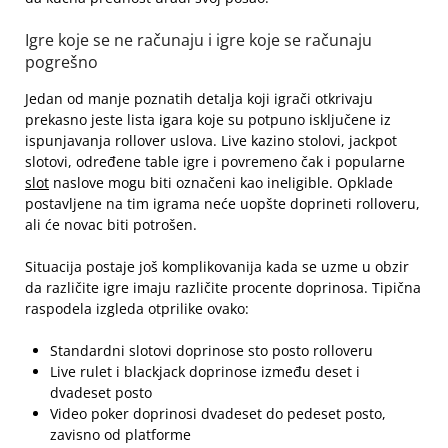
Igre koje se ne računaju i igre koje se računaju
pogrešno
Jedan od manje poznatih detalja koji igrači otkrivaju
prekasno jeste lista igara koje su potpuno isključene iz
ispunjavanja rollover uslova. Live kazino stolovi, jackpot
slotovi, određene table igre i povremeno čak i popularne
slot
naslove mogu biti označeni kao ineligible. Opklade
postavljene na tim igrama neće uopšte doprineti rolloveru,
ali će novac biti potrošen.
Situacija postaje još komplikovanija kada se uzme u obzir
da različite igre imaju različite procente doprinosa. Tipična
raspodela izgleda otprilike ovako:
Standardni slotovi doprinose sto posto rolloveru
Live rulet i blackjack doprinose između deset i
dvadeset posto
Video poker doprinosi dvadeset do pedeset posto,
zavisno od platforme