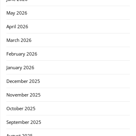
May 2026
April 2026
March 2026
February 2026
January 2026
December 2025
November 2025
October 2025
September 2025
August 2025