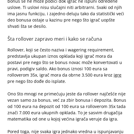
bonus se ne može podići dok igrač ne ispuni određene
uslove. Ti uslovi nisu slučajni niti arbitrarni. Svaki od njih
ima jasnu funkciju, i zajedno deluju tako da statistički veći
deo bonusa ostaje u kazinu pre nego što igrač uopšte
shvati šta se desilo.
Šta rollover zapravo meri i kako se računa
Rollover, koji se često naziva i wagering requirement,
predstavlja ukupan iznos opklada koji igrač mora da
postavi pre nego što se bonus novac može konvertovati u
pravi, podigiv saldo. Ako bonus iznosi 100 eura sa
rolloverom 35x, igrač mora da obrne 3.500 eura kroz
igre
pre nego što dođe do isplate.
Ono što mnogi ne primećuju jeste da rollover najčešće nije
vezan samo za bonus, već za zbir bonusa i depozita. Bonus
od 100 eura na depozit od 100 eura sa rolloverom 35x tada
znači 7.000 eura ukupnih opklada. To je sasvim drugačija
matematika od one u kojoj većina igrača veruje da igra.
Pored toga, nije svaka igra jednako vredna u ispunjavanju