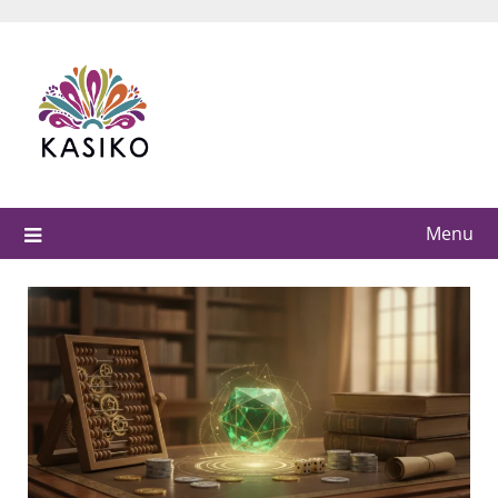
Skip
to
content
Menu