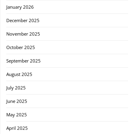
January 2026
December 2025
November 2025
October 2025
September 2025
August 2025
July 2025
June 2025
May 2025
April 2025