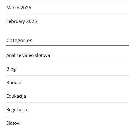
March 2025
February 2025
Categories
Analize video slotova
Blog
Bonusi
Edukacija
Regulacija
Slotovi