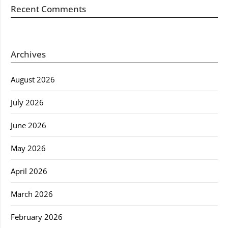
Recent Comments
Archives
August 2026
July 2026
June 2026
May 2026
April 2026
March 2026
February 2026