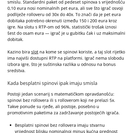
smislu. Standardni paket od pedeset spinova s vrijednošću
0,10 eura nosi nominalnih pet eura, ali sve što igrač osvoji
podliježe rolloveru od 30x do 40x. To znači da je pet eura
dobitaka potrebno okrenuti između 150 i 200 eura kroz
igre. Na slotu s RTP-om od 96%, statistički trošak iznosi
šest do osam eura — igrač je u gubitku čak i uz maksimalni
dobitak.
Kazino bira
slot
na kome se spinovi koriste, a taj slot rijetko
ima najviši dostupni RTP na platformi. Igrač nema slobodu
izbora igre, što je suštinska razlika u odnosu na bonus
sredstva.
Kada besplatni spinovi ipak imaju smisla
Postoji jedan scenarij s matematičkom opravdanošću:
spinovi bez rollovera ili s rolloverom koji ne prelazi 5x.
Takve ponude su rjeđe, ali postoje, posebno u
promotivnim paketima za zadržavanje postojećih igrača.
Besplatni spinovi bez rollovera imaju stvarnu
vrijednost blisku nominalnoj minus kućna prednost