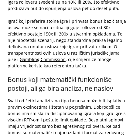
igara rolloveru svedeni su na 10% ili 20%, što efektivno
produžava put do ispunjenja uslova pet do deset puta.
Igrač koji preferira stolne igre i prihvata bonus bez čitanja
uslova može se naći u situaciji gdje rollover od 30x
efektivno postaje 150x ili 300x u stvarnim opkladama. To
nije hipotetski scenarij, nego standardna praksa legalno
definisana unutar uslova koje igrač prihvata klikom. O
transparentnosti ovih uslova u različitim jurisdikcijama
piše i
Gambling Commission
, čije smjernice mnoge
platforme koriste kao referentnu tačku.
Bonus koji matematički funkcioniše
postoji, ali ga bira analiza, ne naslov
Svaki od četiri analizirana tipa bonusa može biti isplativ u
pravim okolnostima i štetan u pogrešnim. Dobrodošlice
bonus ima smisla za disciplinovanog igrača koji igra igre s
visokim RTP-om i poštuje limit opklade. Besplatni spinovi
imaju vrijednost samo bez agresivnog rollovera. Reload
bonusi su matematički najpouzdaniji format za redovnog