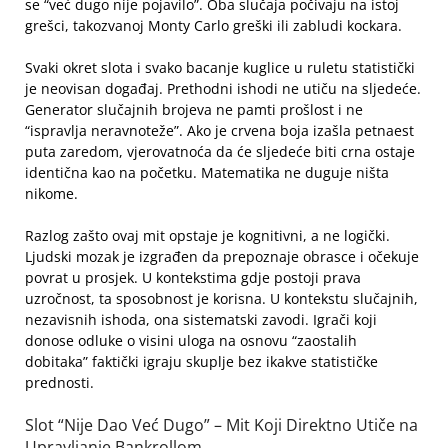
se “već dugo nije pojavilo”. Oba slučaja počivaju na istoj
grešci, takozvanoj Monty Carlo greški ili zabludi kockara.
Svaki okret slota i svako bacanje kuglice u ruletu statistički
je neovisan događaj. Prethodni ishodi ne utiču na sljedeće.
Generator slučajnih brojeva ne pamti prošlost i ne
“ispravlja neravnoteže”. Ako je crvena boja izašla petnaest
puta zaredom, vjerovatnoća da će sljedeće biti crna ostaje
identična kao na početku. Matematika ne duguje ništa
nikome.
Razlog zašto ovaj mit opstaje je kognitivni, a ne logički.
Ljudski mozak je izgrađen da prepoznaje obrasce i očekuje
povrat u prosjek. U kontekstima gdje postoji prava
uzročnost, ta sposobnost je korisna. U kontekstu slučajnih,
nezavisnih ishoda, ona sistematski zavodi. Igrači koji
donose odluke o visini uloga na osnovu “zaostalih
dobitaka” faktički igraju skuplje bez ikakve statističke
prednosti.
Slot “Nije Dao Već Dugo” – Mit Koji Direktno Utiče na
Upravljanje Bankrollom