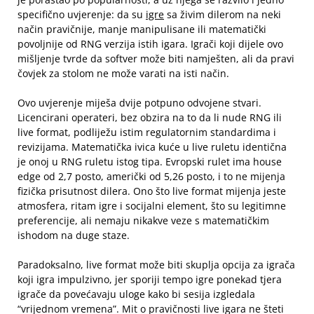
specifično uvjerenje: da su
igre
sa živim dilerom na neki
način pravičnije, manje manipulisane ili matematički
povoljnije od RNG verzija istih igara. Igrači koji dijele ovo
mišljenje tvrde da softver može biti namješten, ali da pravi
čovjek za stolom ne može varati na isti način.
Ovo uvjerenje miješa dvije potpuno odvojene stvari.
Licencirani operateri, bez obzira na to da li nude RNG ili
live format, podliježu istim regulatornim standardima i
revizijama. Matematička ivica kuće u live ruletu identična
je onoj u RNG ruletu istog tipa. Evropski rulet ima house
edge od 2,7 posto, američki od 5,26 posto, i to ne mijenja
fizička prisutnost dilera. Ono što live format mijenja jeste
atmosfera, ritam igre i socijalni element, što su legitimne
preferencije, ali nemaju nikakve veze s matematičkim
ishodom na duge staze.
Paradoksalno, live format može biti skuplja opcija za igrača
koji igra impulzivno, jer sporiji tempo igre ponekad tjera
igrače da povećavaju uloge kako bi sesija izgledala
“vrijednom vremena”. Mit o pravičnosti live igara ne šteti