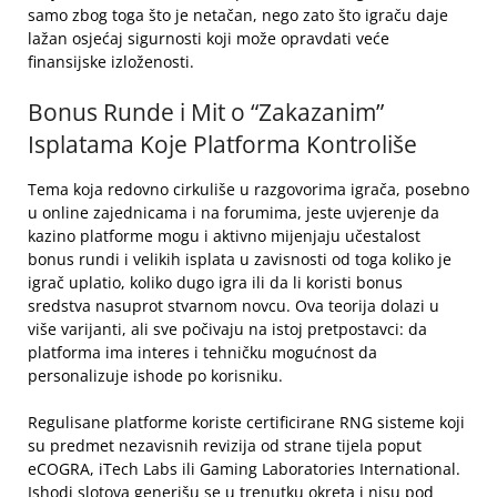
samo zbog toga što je netačan, nego zato što igraču daje
lažan osjećaj sigurnosti koji može opravdati veće
finansijske izloženosti.
Bonus Runde i Mit o “Zakazanim”
Isplatama Koje Platforma Kontroliše
Tema koja redovno cirkuliše u razgovorima igrača, posebno
u online zajednicama i na forumima, jeste uvjerenje da
kazino platforme mogu i aktivno mijenjaju učestalost
bonus rundi i velikih isplata u zavisnosti od toga koliko je
igrač uplatio, koliko dugo igra ili da li koristi bonus
sredstva nasuprot stvarnom novcu. Ova teorija dolazi u
više varijanti, ali sve počivaju na istoj pretpostavci: da
platforma ima interes i tehničku mogućnost da
personalizuje ishode po korisniku.
Regulisane platforme koriste certificirane RNG sisteme koji
su predmet nezavisnih revizija od strane tijela poput
eCOGRA, iTech Labs ili Gaming Laboratories International.
Ishodi slotova generišu se u trenutku okreta i nisu pod