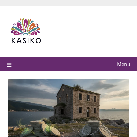
Skip
to
content
Menu