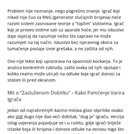
Problem nije neznanje, nego pogrešno znanje. Igrač koji
nikad nije čuo za RNG (generator slučajnih brojeva) neće
razviti sistem zasnovane teorije o “toplim” slotovima. Igrač
koji je proveo stotine sati uz aparate hoće, jer mu iskustvo
daje osjećaj da razumije nešto što zapravo ne može
razumjeti na taj način. Iskustvo bez ispravnog okvira za
tumačenje postaje izvor grešaka, a ne zaštita od njih.
Ovo nije tekst koji upozorava na opasnosti kockanja. To je
analiza konkretnih zabluda, zašto svaka od njih opstaje i
koliko realno može uticati na odluke koje igrač donosi za
stolom ili pred ekranom.
Mit o “Zasluženom Dobitku” – Kako Pamćenje Varira
Igrača
Jedan od najraširenijih kazino mitova glasi otprilike ovako:
ako
slot
dugo nije dao veći dobitak, “dug je” igraču. Verzija
istog uvjerenja pojavljuje se i u ruletu, gdje igrači bilježe
izlaske boja ili brojeva i donose odluke na osnovu toga što