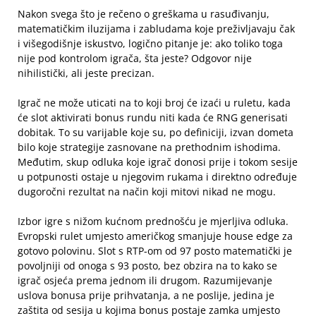
Nakon svega što je rečeno o greškama u rasuđivanju,
matematičkim iluzijama i zabludama koje preživljavaju čak
i višegodišnje iskustvo, logično pitanje je: ako toliko toga
nije pod kontrolom igrača, šta jeste? Odgovor nije
nihilistički, ali jeste precizan.
Igrač ne može uticati na to koji broj će izaći u ruletu, kada
će slot aktivirati bonus rundu niti kada će RNG generisati
dobitak. To su varijable koje su, po definiciji, izvan dometa
bilo koje strategije zasnovane na prethodnim ishodima.
Međutim, skup odluka koje igrač donosi prije i tokom sesije
u potpunosti ostaje u njegovim rukama i direktno određuje
dugoročni rezultat na način koji mitovi nikad ne mogu.
Izbor igre s nižom kućnom prednošću je mjerljiva odluka.
Evropski rulet umjesto američkog smanjuje house edge za
gotovo polovinu. Slot s RTP-om od 97 posto matematički je
povoljniji od onoga s 93 posto, bez obzira na to kako se
igrač osjeća prema jednom ili drugom. Razumijevanje
uslova bonusa prije prihvatanja, a ne poslije, jedina je
zaštita od sesija u kojima bonus postaje zamka umjesto