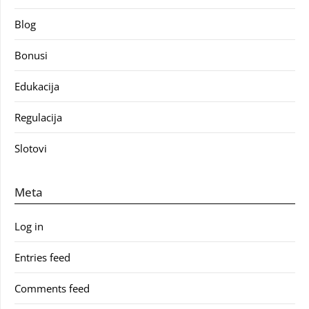
Blog
Bonusi
Edukacija
Regulacija
Slotovi
Meta
Log in
Entries feed
Comments feed