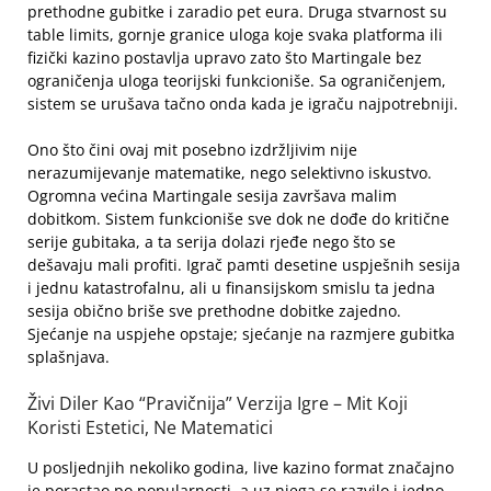
prethodne gubitke i zaradio pet eura. Druga stvarnost su
table limits, gornje granice uloga koje svaka platforma ili
fizički kazino postavlja upravo zato što Martingale bez
ograničenja uloga teorijski funkcioniše. Sa ograničenjem,
sistem se urušava tačno onda kada je igraču najpotrebniji.
Ono što čini ovaj mit posebno izdržljivim nije
nerazumijevanje matematike, nego selektivno iskustvo.
Ogromna većina Martingale sesija završava malim
dobitkom. Sistem funkcioniše sve dok ne dođe do kritične
serije gubitaka, a ta serija dolazi rjeđe nego što se
dešavaju mali profiti. Igrač pamti desetine uspješnih sesija
i jednu katastrofalnu, ali u finansijskom smislu ta jedna
sesija obično briše sve prethodne dobitke zajedno.
Sjećanje na uspjehe opstaje; sjećanje na razmjere gubitka
splašnjava.
Živi Diler Kao “Pravičnija” Verzija Igre – Mit Koji
Koristi Estetici, Ne Matematici
U posljednjih nekoliko godina, live kazino format značajno
je porastao po popularnosti, a uz njega se razvilo i jedno