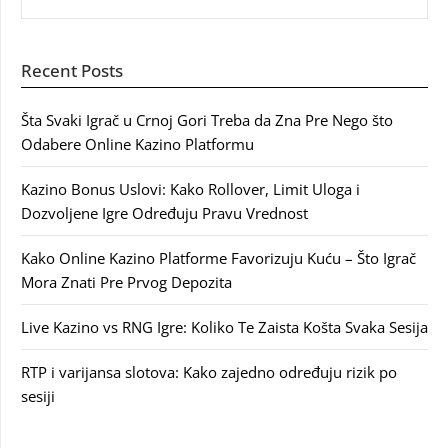
Recent Posts
Šta Svaki Igrač u Crnoj Gori Treba da Zna Pre Nego što
Odabere Online Kazino Platformu
Kazino Bonus Uslovi: Kako Rollover, Limit Uloga i
Dozvoljene Igre Određuju Pravu Vrednost
Kako Online Kazino Platforme Favorizuju Kuću – Što Igrač
Mora Znati Pre Prvog Depozita
Live Kazino vs RNG Igre: Koliko Te Zaista Košta Svaka Sesija
RTP i varijansa slotova: Kako zajedno određuju rizik po
sesiji