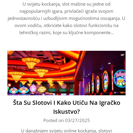
U svijetu kockanja, slot mašine su jedne od
najpopularnijih igara, privlačeći igrače svojom
jednostavnošću i uzbudljivim mogućnostima osvajanja. U
ovom vodiču, otkrićete kako slotovi funkcionišu na
tehničkoj razini, koje su ključne komponente…
Šta Su Slotovi I Kako Utiču Na Igračko
Iskustvo?
Posted on 03/27/2025
U današnjem svijetu online kockanja, slotovi