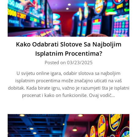
Kako Odabrati Slotove Sa Najboljim
Isplatnim Procentima?
Posted on 03/23/2025
U svijetu online igara, odabir slotova sa najboljim
isplatnim procentima može značajno uticati na vaš
dobitak. Kada birate igru, važno je razumjeti šta je isplatni
procenat i kako on funkcioniše. Ovaj vodič…