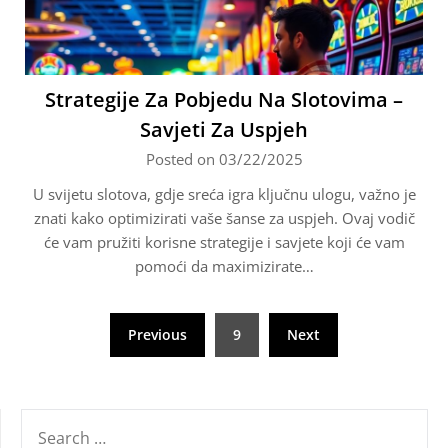
Strategije Za Pobjedu Na Slotovima –
Savjeti Za Uspjeh
Posted on 03/22/2025
U svijetu slotova, gdje sreća igra ključnu ulogu, važno je
znati kako optimizirati vaše šanse za uspjeh. Ovaj vodič
će vam pružiti korisne strategije i savjete koji će vam
pomoći da maximizirate…
Posts
Previous
9
Next
pagination
SEARCH
FOR: