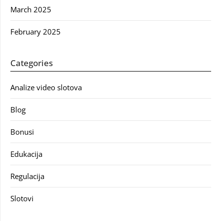
March 2025
February 2025
Categories
Analize video slotova
Blog
Bonusi
Edukacija
Regulacija
Slotovi