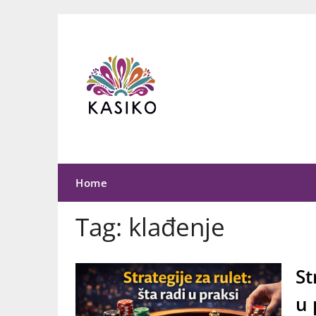
Skip
to
content
Home
Tag:
klađenje
St
u 