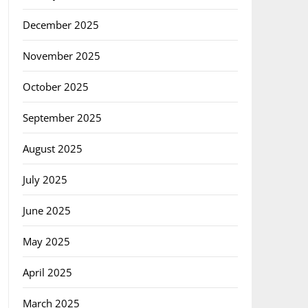
December 2025
November 2025
October 2025
September 2025
August 2025
July 2025
June 2025
May 2025
April 2025
March 2025