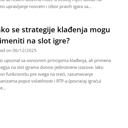
no upravljanje novcem i izbor pravih igara sa…
ko se strategije klađenja mogu
imeniti na slot igre?
ted on 06/12/2025
si upoznat sa osnovnim principima klađenja, ali primena
tegija na slot igrama donosi jedinstvene izazove. Iako
ovi funkcionišu pre svega na sreći, razumevanje
nizama poput volatilnosti i RTP-a (povraćaj igraču)
že…