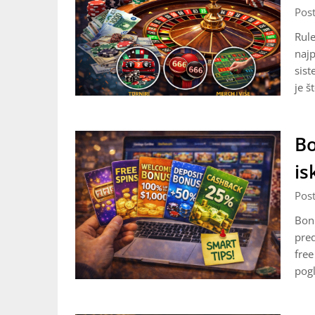
Pos
Rule
najp
sist
je š
Bo
is
Pos
Bonu
pred
free
pogl