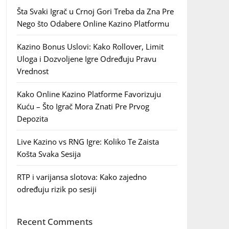
Šta Svaki Igrač u Crnoj Gori Treba da Zna Pre
Nego što Odabere Online Kazino Platformu
Kazino Bonus Uslovi: Kako Rollover, Limit
Uloga i Dozvoljene Igre Određuju Pravu
Vrednost
Kako Online Kazino Platforme Favorizuju
Kuću – Što Igrač Mora Znati Pre Prvog
Depozita
Live Kazino vs RNG Igre: Koliko Te Zaista
Košta Svaka Sesija
RTP i varijansa slotova: Kako zajedno
određuju rizik po sesiji
Recent Comments