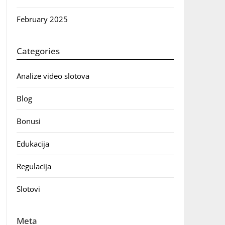
February 2025
Categories
Analize video slotova
Blog
Bonusi
Edukacija
Regulacija
Slotovi
Meta