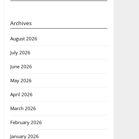
Archives
August 2026
July 2026
June 2026
May 2026
April 2026
March 2026
February 2026
January 2026