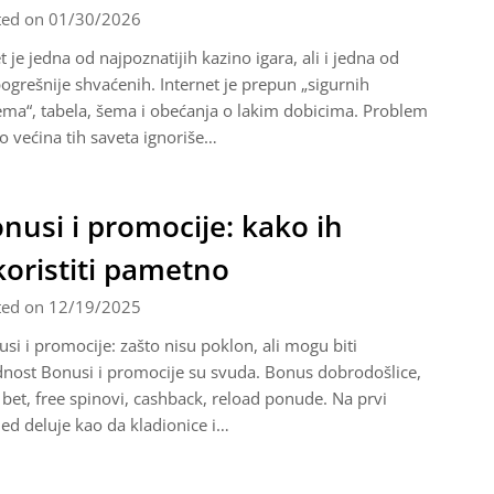
ted on 01/30/2026
t je jedna od najpoznatijih kazino igara, ali i jedna od
ogrešnije shvaćenih. Internet je prepun „sigurnih
ema“, tabela, šema i obećanja o lakim dobicima. Problem
to većina tih saveta ignoriše…
nusi i promocije: kako ih
koristiti pametno
ted on 12/19/2025
si i promocije: zašto nisu poklon, ali mogu biti
nost Bonusi i promocije su svuda. Bonus dobrodošlice,
 bet, free spinovi, cashback, reload ponude. Na prvi
ed deluje kao da kladionice i…